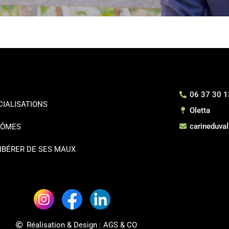
06 37 30 1
CIALISATIONS
Oletta
carineduv
LÔMES
LIBÉRER DE SES MAUX
Réalisation & Design : AGS & CO