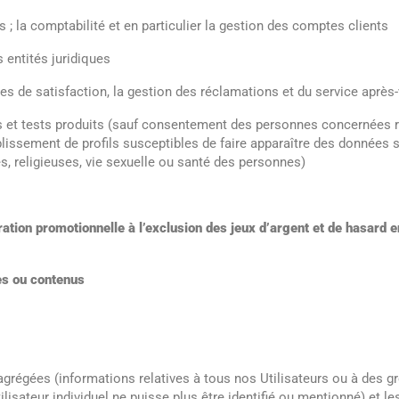
s ; la comptabilité et en particulier la gestion des comptes clients
s entités juridiques
uêtes de satisfaction, la gestion des réclamations et du service après
es et tests produits (sauf consentement des personnes concernées r
ablissement de profils susceptibles de faire apparaître des données 
s, religieuses, vie sexuelle ou santé des personnes)
ration promotionnelle à l’exclusion des jeux d’argent et de hasard 
es ou contenus
 agrégées (informations relatives à tous nos Utilisateurs ou à des 
isateur individuel ne puisse plus être identifié ou mentionné) et l